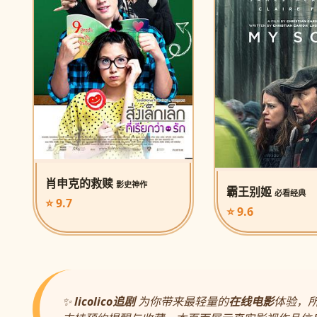
肖申克的救赎
影史神作
霸王别姬
必看经典
⭐ 9.7
⭐ 9.6
✨
licolico追剧
为你带来最轻量的
在线电影
体验，