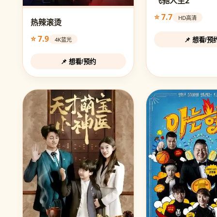
飞驰人生2
⭐ 7.7
HD高清
热辣滚烫
⭐ 7.9
4K蓝光
📌 想看/预
📌 想看/预约