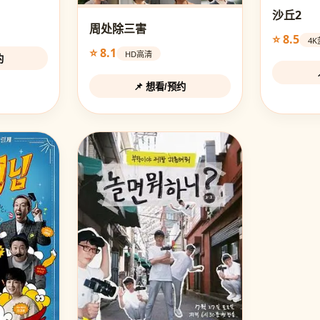
沙丘2
周处除三害
⭐ 8.5
4
⭐ 8.1
HD高清
约
📌 想看/预约