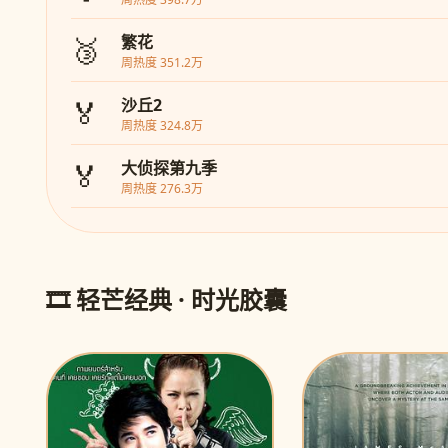
🥉
繁花
周热度 351.2万
🏅
沙丘2
周热度 324.8万
🏅
大侦探第九季
周热度 276.3万
🎞️ 轻芒经典 · 时光胶囊