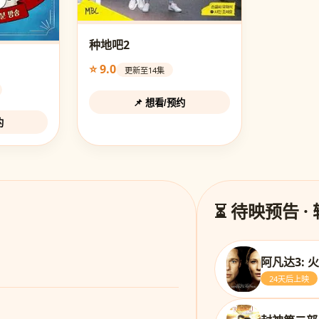
种地吧2
⭐ 9.0
更新至14集
📌 想看/预约
约
⏳ 待映预告 ·
阿凡达3: 
24天后上映