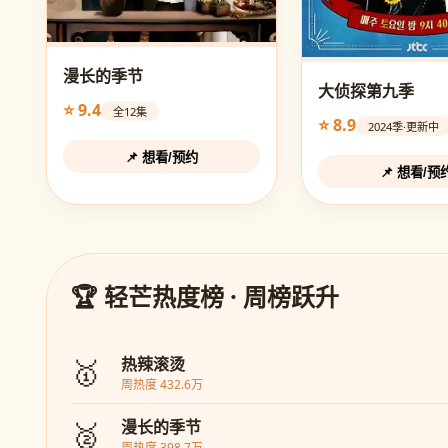
漫长的季节
大侦探第九季
⭐ 9.4
全12集
⭐ 8.9
2024季·更新中
📌 想看/预约
📌 想看/预
🏆 轻芒热度榜 · 周榜跃升
🥇
热辣滚烫
周热度 432.6万
🥈
漫长的季节
周热度 398.7万