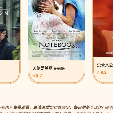
忠犬八
天使爱美丽
高分封神
⭐ 9.2
⭐ 8.7
所有内容
免费观看
，
高清画质
如初春暖阳，
每日更新
全球热门影