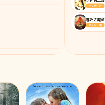
封神第二部
31天后上映
哪吒之魔童
17天后上映