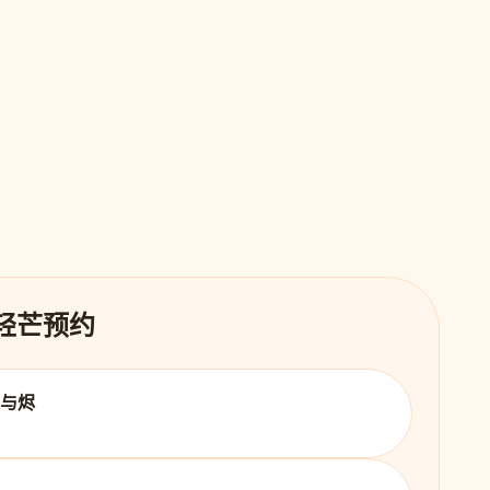
 轻芒预约
火与烬