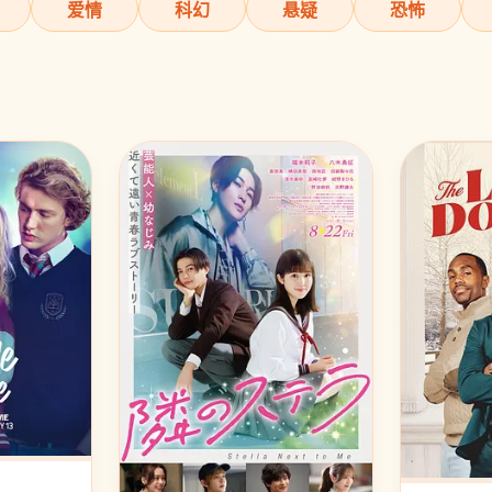
爱情
科幻
悬疑
恐怖