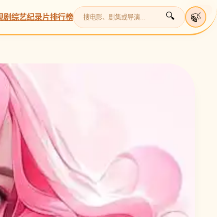
更新
更新
更新
更新
更新
🍃
🔍
视剧
综艺
纪录片
排行榜